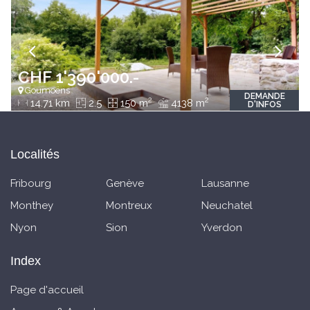
CHF 1'390'000.-
Goumoëns
DEMANDE
2
2
14.71 km
2.5
150 m
4138 m
D'INFOS
Localités
Fribourg
Genève
Lausanne
Monthey
Montreux
Neuchatel
Nyon
Sion
Yverdon
Index
Page d'accueil