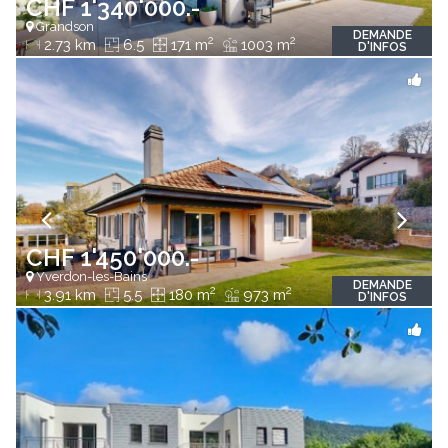
CHF 1'340'000.-
Grandson
DEMANDE
2
2
2.73 km
6.5
171 m
1003 m
D'INFOS
CHF 1'450'000.-
Yverdon-les-Bains
DEMANDE
2
2
3.91 km
5.5
180 m
973 m
D'INFOS