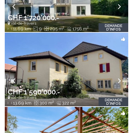
CHF 1'720'000.-
Val-de-Travers
DEMANDE
2
2
11.69 km
9
295 m
1756 m
D'INFOS
CHF 1'590'000.-
Val-de-Travers
DEMANDE
2
2
13.69 km
300 m
322 m
D'INFOS