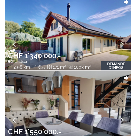
CHF 1'340'000.-
Grandson
DEMANDE
2
2
2.98 km
6.5
171 m
1003 m
D'INFOS
CHF 1'550'000.-