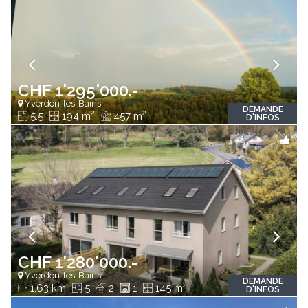
CHF 1'295'000.-
Yverdon-les-Bains
DEMANDE
2
2
5.5
194 m
457 m
D'INFOS
CHF 1'280'000.-
Yverdon-les-Bains
DEMANDE
2
1.63 km
5
2
1
145 m
D'INFOS