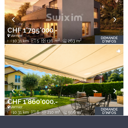
CHF 1'795'000.-
Vernier
DEMANDE
2
2
10.31 km
5
136 m
263 m
D'INFOS
CHF 1'860'000.-
Vernier
DEMANDE
2
2
10.31 km
6
210 m
596 m
D'INFOS