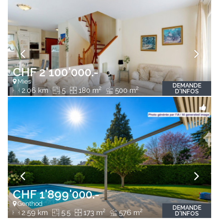
CHF 2'100'000.-
Mies
DEMANDE
2
2
2.06 km
5
180 m
500 m
D'INFOS
CHF 1'899'000.-
Genthod
DEMANDE
2
2
2.59 km
5.5
173 m
576 m
D'INFOS