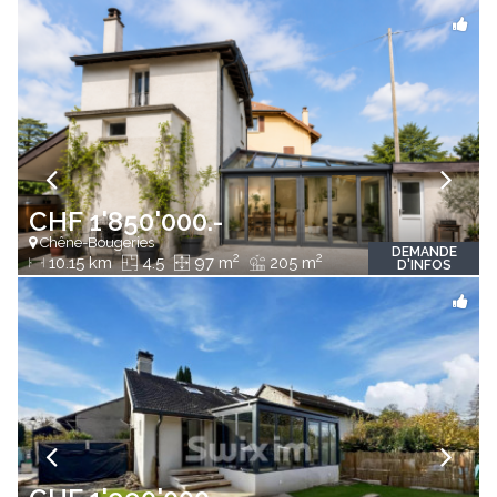
CHF 1'850'000.-
Chêne-Bougeries
DEMANDE
2
2
10.15 km
4.5
97 m
205 m
D'INFOS