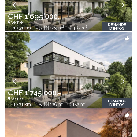
CHF 1'695'000.-
Vernier
DEMANDE
2
2
10.31 km
5
129 m
487 m
D'INFOS
CHF 1'745'000.-
Vernier
DEMANDE
2
2
10.31 km
5
136 m
152 m
D'INFOS