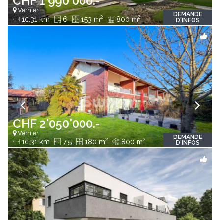
CHF 1'990'000.-
Vernier
DEMANDE
2
2
10.31 km
6
153 m
800 m
D'INFOS
CHF 2'050'000.-
Vernier
DEMANDE
2
2
10.31 km
7.5
180 m
800 m
D'INFOS