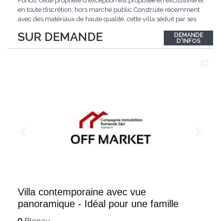
Fonds, cette propriété d'exception est proposée en exclusivité et
en toute discrétion, hors marché public.Construite récemment
avec des matériaux de haute qualité, cette villa séduit par ses
lignes modernes, ses volumes généreux et une luminosité
SUR DEMANDE
DEMANDE
remarquable.L'espace de vie s'ouvre sur un jardin avec piscine,
D'INFOS
un véritable
...
Villa contemporaine avec vue
panoramique - Idéal pour une famille