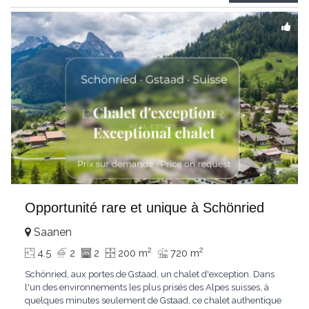
Gstaad et les sommets
...
Opportunité rare et unique à Schönried
Saanen
2
2
4.5
2
2
200 m
720 m
Schönried, aux portes de Gstaad, un chalet d'exception. Dans
l'un des environnements les plus prisés des Alpes suisses, à
quelques minutes seulement de Gstaad, ce chalet authentique