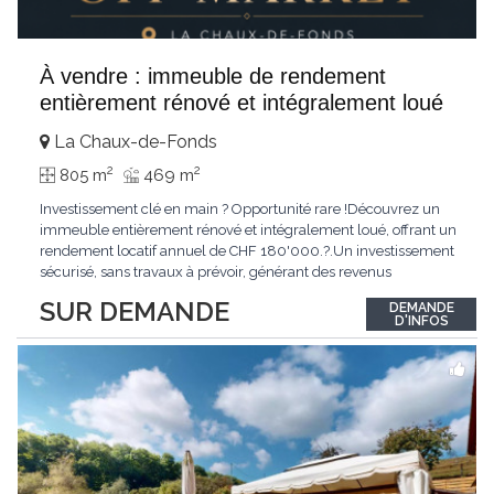
À vendre : immeuble de rendement
entièrement rénové et intégralement loué
La Chaux-de-Fonds
2
2
805 m
469 m
Investissement clé en main ? Opportunité rare !Découvrez un
immeuble entièrement rénové et intégralement loué, offrant un
rendement locatif annuel de CHF 180'000.?.Un investissement
sécurisé, sans travaux à prévoir, générant des revenus
immédiats.N'hésitez pas à me contacter pour obtenir davantage
SUR DEMANDE
DEMANDE
d'informations ou recevoir le dossier.
D'INFOS