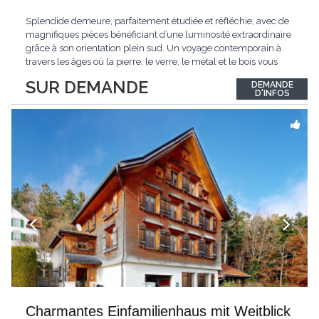
Splendide demeure, parfaitement étudiée et réfléchie, avec de
magnifiques pièces bénéficiant d’une luminosité extraordinaire
grâce à son orientation plein sud. Un voyage contemporain à
travers les âges où la pierre, le verre, le métal et le bois vous
confèrent une atmosphère unique et douce. Située sur les hauts
SUR DEMANDE
DEMANDE
de Grandson, entourée de nature et d’un verger de fruitiers, et
...
D'INFOS
Charmantes Einfamilienhaus mit Weitblick