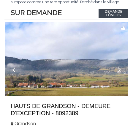
s'impose comme une rare opportunité. Perché dans le village
de Schönried, il dévoile une vue panoramique saisissante sur la
SUR DEMANDE
DEMANDE
station et les sommets qui l'encadrent, un spectacle qui change
D'INFOS
au fil des saisons. Avec
...
HAUTS DE GRANDSON - DEMEURE
D'EXCEPTION - 8092389
Grandson