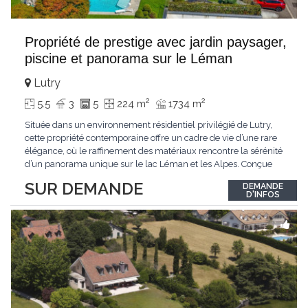
Propriété de prestige avec jardin paysager,
piscine et panorama sur le Léman
Lutry
2
2
5.5
3
5
224 m
1734 m
Située dans un environnement résidentiel privilégié de Lutry,
cette propriété contemporaine offre un cadre de vie d’une rare
élégance, où le raffinement des matériaux rencontre la sérénité
d’un panorama unique sur le lac Léman et les Alpes. Conçue
avec soin jusque dans les moindres détails, la propriété se
SUR DEMANDE
DEMANDE
distingue par ses espaces généreux et son atmosphère
D'INFOS
résolument harmonieuse. Caractéristiques
...