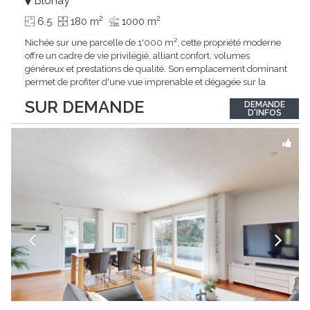
Blonay
2
2
6.5
180 m
1000 m
Nichée sur une parcelle de 1'000 m², cette propriété moderne
offre un cadre de vie privilégié, alliant confort, volumes
généreux et prestations de qualité. Son emplacement dominant
permet de profiter d'une vue imprenable et dégagée sur la
région.Répartie sur deux niveaux et un sous-sol entièrement
SUR DEMANDE
DEMANDE
excavé, cette villa propose une surface habitable utile de plus
D'INFOS
de 260 m², soigneusement
...