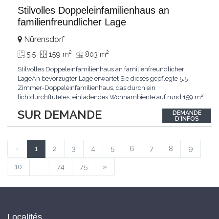
Stilvolles Doppeleinfamilienhaus an
familienfreundlicher Lage
Nürensdorf
2
2
5.5
159 m
803 m
Stilvolles Doppeleinfamilienhaus an familienfreundlicher
LageAn bevorzugter Lage erwartet Sie dieses gepflegte 5.5-
Zimmer-Doppeleinfamilienhaus, das durch ein
lichtdurchflutetes, einladendes Wohnambiente auf rund 159 m²
überzeugt. Dank stetigem Unterhalt präsentiert sich die
SUR DEMANDE
DEMANDE
Liegenschaft in einem hervorragenden Zustand und vereint
D'INFOS
zeitgemässen Wohnkomfort perfekt mit nachhaltiger
Technik.Im Zentrum
...
«
1
2
3
4
5
6
7
8
9
10
...
74
75
»
Localités