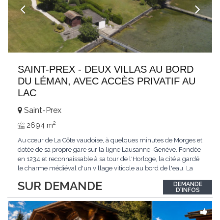
SAINT-PREX - DEUX VILLAS AU BORD
DU LÉMAN, AVEC ACCÈS PRIVATIF AU
LAC
Saint-Prex
2
2694 m
Au cœur de La Côte vaudoise, à quelques minutes de Morges et
dotée de sa propre gare sur la ligne Lausanne–Genève. Fondée
en 1234 et reconnaissable à sa tour de l'Horloge, la cité a gardé
le charme médiéval d'un village viticole au bord de l'eau. La
commune allie la tranquillité d'un cadre préservé à la proximité
SUR DEMANDE
DEMANDE
immédiate des villes. Dans cet environnement privilégié, une
D'INFOS
propriété
...