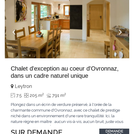
Chalet d'exception au coeur d'Ovronnaz,
dans un cadre naturel unique
Leytron
2
2
7.5
205 m
791 m
Plongez dans un écrin de verdure préservé, à l'orée de la
charmante commune d'Ovronnaz, avec ce chalet de prestige
niché dans un environnement d'une rare tranquillité. Ici, la
nature règne en maître : aucun vis-à-vis, aucun bruit, juste vous
et l'immensité alpine.Édifié en 2010, ce bien unique se distingue
SUR DEMANDE
DEMANDE
par ses finitions de très haut standing et ses matériaux nobles.