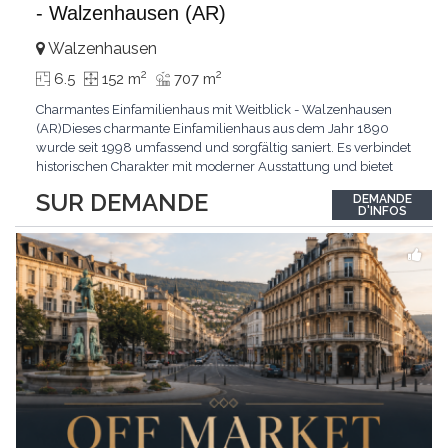
- Walzenhausen (AR)
Walzenhausen
2
2
6.5
152 m
707 m
Charmantes Einfamilienhaus mit Weitblick - Walzenhausen
(AR)Dieses charmante Einfamilienhaus aus dem Jahr 1890
wurde seit 1998 umfassend und sorgfältig saniert. Es verbindet
historischen Charakter mit moderner Ausstattung und bietet
zusätzliches Ausbaupotenzial. Die ruhige Wohnlage in
SUR DEMANDE
DEMANDE
Walzenhausen überzeugt durch die Nähe zur Natur, gute
D'INFOS
Erreichbarkeit und ein angenehmes Wohnumfeld. Highlights
...