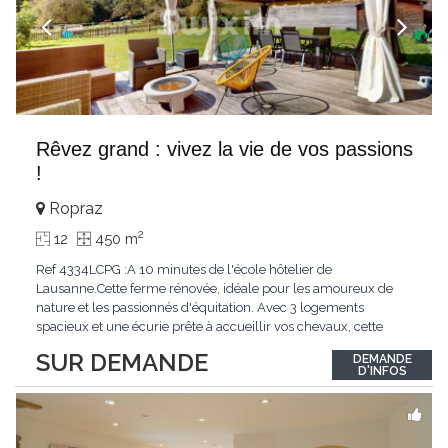
Rêvez grand : vivez la vie de vos passions
!
Ropraz
2
12
450 m
Ref 4334LCPG :A 10 minutes de l'école hôtelier de
Lausanne.Cette ferme rénovée, idéale pour les amoureux de
nature et les passionnés d'équitation. Avec 3 logements
spacieux et une écurie prête à accueillir vos chevaux, cette
propriété rare offre un cadre de vie unique, mêlant charme
SUR DEMANDE
DEMANDE
authentique et confort moderne. - 3 logements confortables :
D'INFOS
duplex 2,5 pièces, duplex 4,5 pièces avec
...