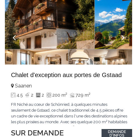
Chalet d'exception aux portes de Gstaad
Saanen
2
2
4.5
2
2
200 m
729 m
FR Niché au cœur de Schönried, à quelques minutes
seulement de Gstaad, ce chalet traditionnel de 4,5 pièces offre
un cadre de vie exceptionnel dans l'une des destinations alpines
les plus prisées au monde. Avec ses quelque 200 m² habitables
implantés sur un terrain de 729 m², le bien bénéficie d'une
SUR DEMANDE
DEMANDE
situation dominante offrant une vue dégagée sur le village de
D'INFOS