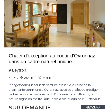
Chalet d'exception au coeur d'Ovronnaz,
dans un cadre naturel unique
Leytron
2
2
7.5
205 m
791 m
Plongez dans un écrin de verdure préservé, à l'orée de la
charmante commune d'Ovronnaz, avec ce chalet de prestige
niché dans un environnement d'une rare tranquillité. Ici, la
nature règne en maître : aucun vis-à-vis, aucun bruit, juste vous
et l'immensité alpine.Édifié en 2010, ce bien unique se distingue
SUR DEMANDE
DEMANDE
par ses finitions de très haut standing et ses matériaux nobles.