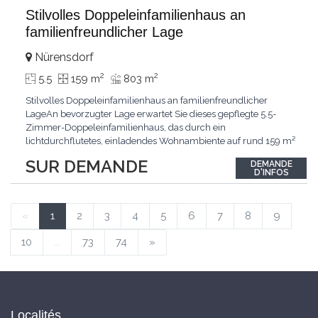
Stilvolles Doppeleinfamilienhaus an
familienfreundlicher Lage
Nürensdorf
2
2
5.5
159 m
803 m
Stilvolles Doppeleinfamilienhaus an familienfreundlicher
LageAn bevorzugter Lage erwartet Sie dieses gepflegte 5.5-
Zimmer-Doppeleinfamilienhaus, das durch ein
lichtdurchflutetes, einladendes Wohnambiente auf rund 159 m²
überzeugt. Dank stetigem Unterhalt präsentiert sich die
SUR DEMANDE
DEMANDE
Liegenschaft in einem hervorragenden Zustand und vereint
D'INFOS
zeitgemässen Wohnkomfort perfekt mit nachhaltiger
Technik.Im Zentrum
...
«
1
2
3
4
5
6
7
8
9
10
...
73
74
»
Localités