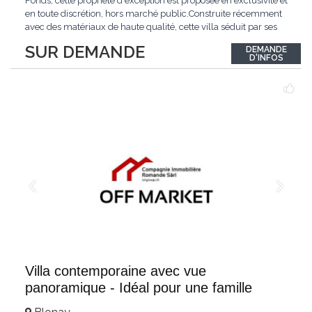
Fonds, cette propriété d'exception est proposée en exclusivité et
en toute discrétion, hors marché public.Construite récemment
avec des matériaux de haute qualité, cette villa séduit par ses
lignes modernes, ses volumes généreux et une luminosité
SUR DEMANDE
DEMANDE
remarquable.L'espace de vie s'ouvre sur un jardin avec piscine,
D'INFOS
un véritable
...
Villa contemporaine avec vue
panoramique - Idéal pour une famille