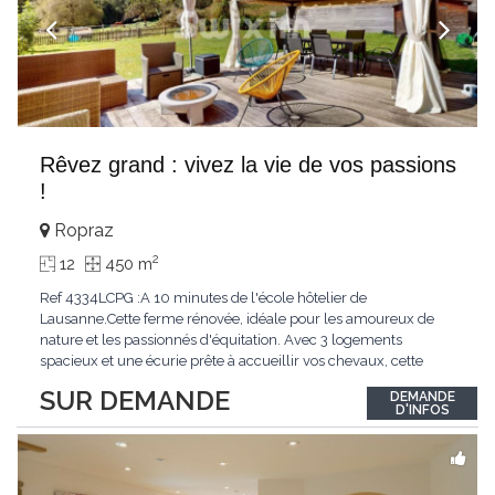
Rêvez grand : vivez la vie de vos passions
!
Ropraz
2
12
450 m
Ref 4334LCPG :A 10 minutes de l'école hôtelier de
Lausanne.Cette ferme rénovée, idéale pour les amoureux de
nature et les passionnés d'équitation. Avec 3 logements
spacieux et une écurie prête à accueillir vos chevaux, cette
propriété rare offre un cadre de vie unique, mêlant charme
SUR DEMANDE
DEMANDE
authentique et confort moderne. - 3 logements confortables :
D'INFOS
duplex 2,5 pièces, duplex 4,5 pièces avec
...