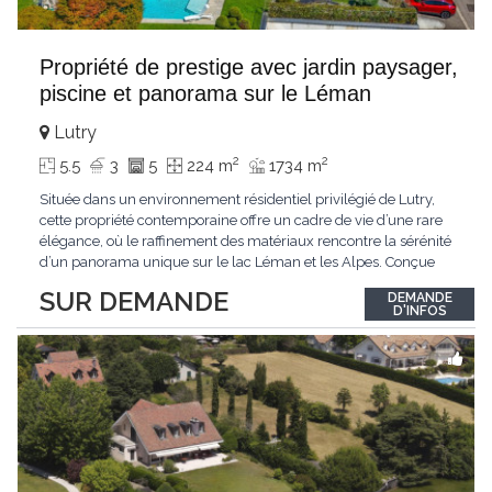
Propriété de prestige avec jardin paysager,
piscine et panorama sur le Léman
Lutry
2
2
5.5
3
5
224 m
1734 m
Située dans un environnement résidentiel privilégié de Lutry,
cette propriété contemporaine offre un cadre de vie d’une rare
élégance, où le raffinement des matériaux rencontre la sérénité
d’un panorama unique sur le lac Léman et les Alpes. Conçue
avec soin jusque dans les moindres détails, la propriété se
SUR DEMANDE
DEMANDE
distingue par ses espaces généreux et son atmosphère
D'INFOS
résolument harmonieuse. Caractéristiques
...