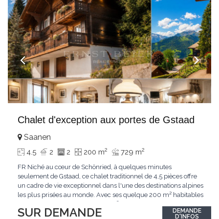
Chalet d'exception aux portes de Gstaad
Saanen
2
2
4.5
2
2
200 m
729 m
FR Niché au cœur de Schönried, à quelques minutes
seulement de Gstaad, ce chalet traditionnel de 4,5 pièces offre
un cadre de vie exceptionnel dans l'une des destinations alpines
les plus prisées au monde. Avec ses quelque 200 m² habitables
implantés sur un terrain de 729 m², le bien bénéficie d'une
SUR DEMANDE
DEMANDE
situation dominante offrant une vue dégagée sur le village de
D'INFOS