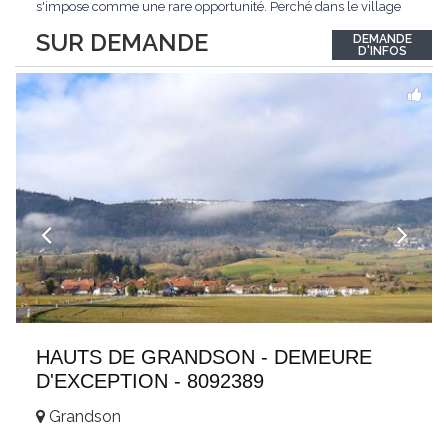
s'impose comme une rare opportunité. Perché dans le village
de Schönried, il dévoile une vue panoramique saisissante sur la
SUR DEMANDE
DEMANDE
station et les sommets qui l'encadrent, un spectacle qui change
D'INFOS
au fil des saisons. Avec
...
HAUTS DE GRANDSON - DEMEURE
D'EXCEPTION - 8092389
Grandson