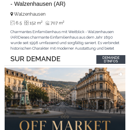
- Walzenhausen (AR)
Walzenhausen
2
2
6.5
152 m
707 m
Charmantes Einfamilienhaus mit Weitblick - Walzenhausen
(AR)Dieses charmante Einfamilienhaus aus dem Jahr 1890
wurde seit 1998 umfassend und sorgfältig saniert. Es verbindet
historischen Charakter mit moderner Ausstattung und bietet
zusätzliches Ausbaupotenzial. Die ruhige Wohnlage in
SUR DEMANDE
DEMANDE
Walzenhausen überzeugt durch die Nähe zur Natur, gute
D'INFOS
Erreichbarkeit und ein angenehmes Wohnumfeld. Highlights
...