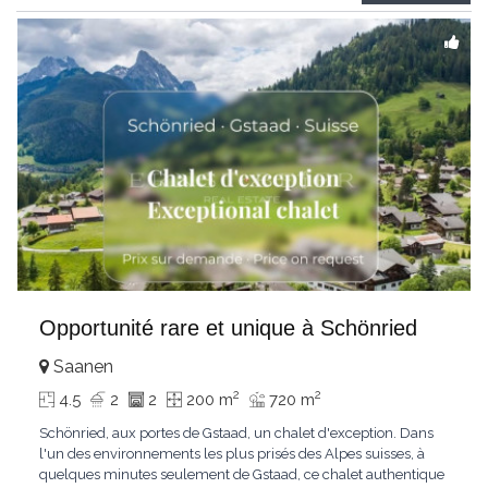
Gstaad et les sommets
...
Opportunité rare et unique à Schönried
Saanen
2
2
4.5
2
2
200 m
720 m
Schönried, aux portes de Gstaad, un chalet d'exception. Dans
l'un des environnements les plus prisés des Alpes suisses, à
quelques minutes seulement de Gstaad, ce chalet authentique