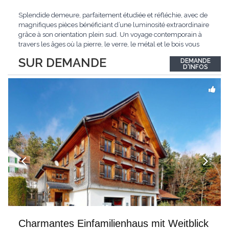
Splendide demeure, parfaitement étudiée et réfléchie, avec de
magnifiques pièces bénéficiant d’une luminosité extraordinaire
grâce à son orientation plein sud. Un voyage contemporain à
travers les âges où la pierre, le verre, le métal et le bois vous
confèrent une atmosphère unique et douce. Située sur les hauts
SUR DEMANDE
DEMANDE
de Grandson, entourée de nature et d’un verger de fruitiers, et
...
D'INFOS
Charmantes Einfamilienhaus mit Weitblick