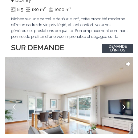
Blonay
2
2
6.5
180 m
1000 m
Nichée sur une parcelle de 1'000 m², cette propriété moderne
offre un cadre de vie privilégié, alliant confort, volumes
généreux et prestations de qualité. Son emplacement dominant
permet de profiter d'une vue imprenable et dégagée sur la
région.Répartie sur deux niveaux et un sous-sol entièrement
SUR DEMANDE
DEMANDE
excavé, cette villa propose une surface habitable utile de plus
D'INFOS
de 260 m², soigneusement
...