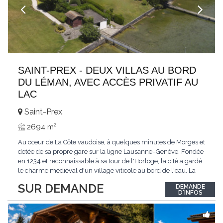
SAINT-PREX - DEUX VILLAS AU BORD
DU LÉMAN, AVEC ACCÈS PRIVATIF AU
LAC
Saint-Prex
2
2694 m
Au cœur de La Côte vaudoise, à quelques minutes de Morges et
dotée de sa propre gare sur la ligne Lausanne–Genève. Fondée
en 1234 et reconnaissable à sa tour de l'Horloge, la cité a gardé
le charme médiéval d'un village viticole au bord de l'eau. La
commune allie la tranquillité d'un cadre préservé à la proximité
SUR DEMANDE
DEMANDE
immédiate des villes. Dans cet environnement privilégié, une
D'INFOS
propriété
...