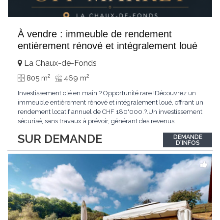
À vendre : immeuble de rendement
entièrement rénové et intégralement loué
La Chaux-de-Fonds
2
2
805 m
469 m
Investissement clé en main ? Opportunité rare !Découvrez un
immeuble entièrement rénové et intégralement loué, offrant un
rendement locatif annuel de CHF 180'000.?.Un investissement
sécurisé, sans travaux à prévoir, générant des revenus
immédiats.N'hésitez pas à me contacter pour obtenir davantage
SUR DEMANDE
DEMANDE
d'informations ou recevoir le dossier.
D'INFOS