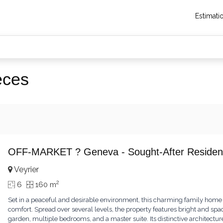
Estimati
èces
OFF-MARKET ? Geneva - Sought-After Resident
Veyrier
2
6
160 m
Set in a peaceful and desirable environment, this charming family home
comfort. Spread over several levels, the property features bright and spac
garden, multiple bedrooms, and a master suite. Its distinctive architect