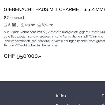
GIEBENACH - HAUS MIT CHARME - 6.5 ZIMM
Giebenach
2
2
6
3
123 m
674 m
Auf 123m2 Wohnfläche mit 6.5 Zimmern und grosszügigem Umschwung ver
gute Bausubstanz und energietechnische Renovationen (z.B. Wärmepump
Innenrenovationen Ihre individuelle Note einbringen können. Vom grosszü
Technik/Waschküche, den Keller oder
...
CHF 950'000.-
Index
P