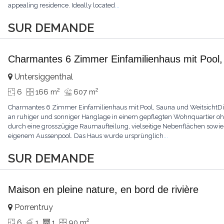
appealing residence. Ideally located
...
SUR DEMANDE
Charmantes 6 Zimmer Einfamilienhaus mit Pool,
Untersiggenthal
2
2
6
166 m
607 m
Charmantes 6 Zimmer Einfamilienhaus mit Pool, Sauna und WeitsichtDie
an ruhiger und sonniger Hanglage in einem gepflegten Wohnquartier o
durch eine grosszügige Raumaufteilung, vielseitige Nebenflächen sowie 
eigenem Aussenpool. Das Haus wurde ursprünglich
...
SUR DEMANDE
Maison en pleine nature, en bord de rivière
Porrentruy
2
6
1
1
90 m