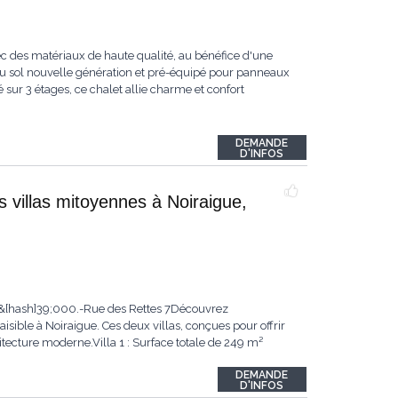
ec des matériaux de haute qualité, au bénéfice d'une
au sol nouvelle génération et pré-équipé pour panneaux
 sur 3 étages, ce chalet allie charme et confort
DEMANDE
D'INFOS
s villas mitoyennes à Noiraigue,
95&[hash]39;000.-Rue des Rettes 7Découvrez
sible à Noiraigue. Ces deux villas, conçues pour offrir
itecture moderne.Villa 1 : Surface totale de 249 m²
DEMANDE
D'INFOS