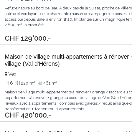
Refuge nature au bord de l’eau À deux pas de la Suisse, proche de Vill
calme et verdoyant, cette charmante maison de campagne en bois est i
accessible depuis Bâle, à environ 1h20. Implantée sur un magnifique terra
2’800 m², la propriété
...
CHF 129'000.-
Maison de village multi-appartements à rénover 
village (Val d'Hérens)
Vex
2
2
6
220 m
461 m
Maison de village multi-appartements à rénover + grange / raccard au co
appartements à rénover + grange au coeur du village de Vex (Val d'Hérens
niveaux avec 2 appartements + combles avec galetas / réduit ainsi que d
transformation.1. Maison multi-appartements
...
CHF 420'000.-