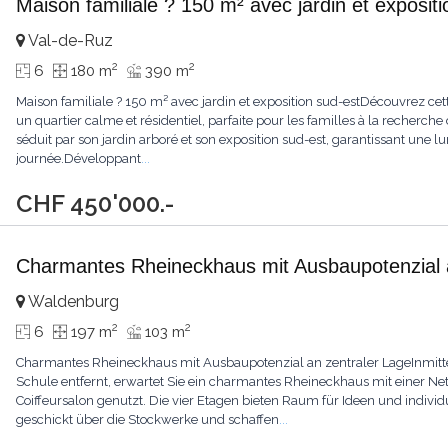
Maison familiale ? 150 m² avec jardin et exposit
Val-de-Ruz
2
2
6
180 m
390 m
Maison familiale ? 150 m² avec jardin et exposition sud-estDécouvrez cet
un quartier calme et résidentiel, parfaite pour les familles à la recherche
séduit par son jardin arboré et son exposition sud-est, garantissant une l
journée.Développant
...
CHF 450'000.-
Charmantes Rheineckhaus mit Ausbaupotenzial 
Waldenburg
2
2
6
197 m
103 m
Charmantes Rheineckhaus mit Ausbaupotenzial an zentraler LageInmitte
Schule entfernt, erwartet Sie ein charmantes Rheineckhaus mit einer N
Coiffeursalon genutzt. Die vier Etagen bieten Raum für Ideen und indivi
geschickt über die Stockwerke und schaffen
...