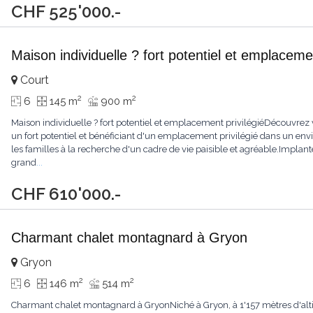
CHF 525'000.-
Maison individuelle ? fort potentiel et emplacemen
Court
2
2
6
145 m
900 m
Maison individuelle ? fort potentiel et emplacement privilégiéDécouvrez 
un fort potentiel et bénéficiant d'un emplacement privilégié dans un env
les familles à la recherche d'un cadre de vie paisible et agréable.Implan
grand
...
CHF 610'000.-
Charmant chalet montagnard à Gryon
Gryon
2
2
6
146 m
514 m
Charmant chalet montagnard à GryonNiché à Gryon, à 1'157 mètres d'altitu