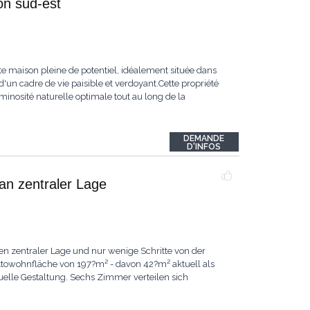
ion sud-est
te maison pleine de potentiel, idéalement située dans
 d'un cadre de vie paisible et verdoyant.Cette propriété
uminosité naturelle optimale tout au long de la
DEMANDE
D'INFOS
an zentraler Lage
n zentraler Lage und nur wenige Schritte von der
ettowohnfläche von 197?m² - davon 42?m² aktuell als
duelle Gestaltung. Sechs Zimmer verteilen sich