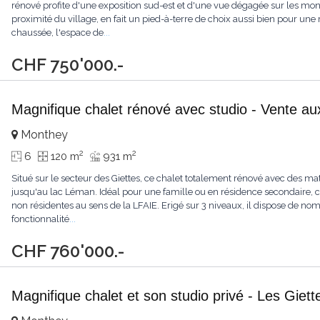
rénové profite d'une exposition sud-est et d'une vue dégagée sur les mo
proximité du village, en fait un pied-à-terre de choix aussi bien pour un
chaussée, l'espace de
...
CHF 750'000.-
Magnifique chalet rénové avec studio - Vente au
Monthey
2
2
6
120 m
931 m
Situé sur le secteur des Giettes, ce chalet totalement rénové avec des ma
jusqu'au lac Léman. Idéal pour une famille ou en résidence secondaire, 
non résidentes au sens de la LFAIE. Erigé sur 3 niveaux, il dispose de no
fonctionnalité
...
CHF 760'000.-
Magnifique chalet et son studio privé - Les Giett