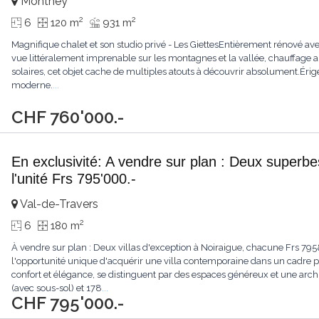
Monthey
2
2
6
120 m
931 m
Magnifique chalet et son studio privé - Les GiettesEntièrement rénové av
vue littéralement imprenable sur les montagnes et la vallée, chauffage 
solaires, cet objet cache de multiples atouts à découvrir absolument.Érigé
moderne.
...
CHF 760'000.-
En exclusivité: A vendre sur plan : Deux superbe
l'unité Frs 795'000.-
Val-de-Travers
2
6
180 m
À vendre sur plan : Deux villas d'exception à Noiraigue, chacune Frs 7
l'opportunité unique d'acquérir une villa contemporaine dans un cadre pai
confort et élégance, se distinguent par des espaces généreux et une arch
(avec sous-sol) et 178
...
CHF 795'000.-