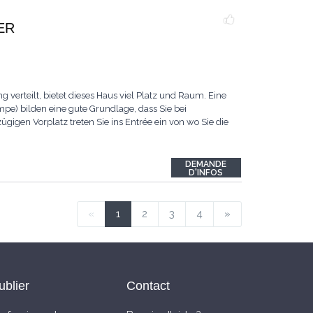
ER
teilt, bietet dieses Haus viel Platz und Raum. Eine
e) bilden eine gute Grundlage, dass Sie bei
gigen Vorplatz treten Sie ins Entrée ein von wo Sie die
DEMANDE
D'INFOS
«
1
2
3
4
»
ublier
Contact