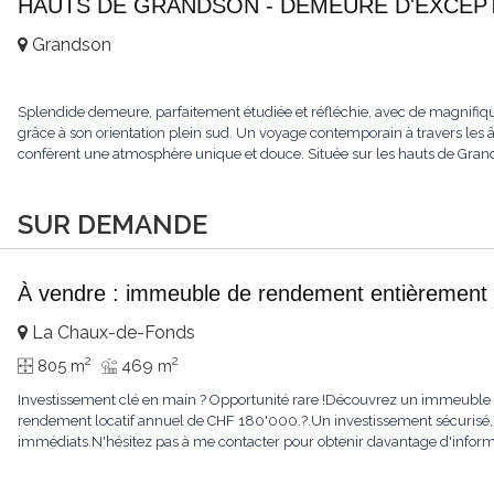
HAUTS DE GRANDSON - DEMEURE D'EXCEPTI
Grandson
Splendide demeure, parfaitement étudiée et réfléchie, avec de magnifiqu
grâce à son orientation plein sud. Un voyage contemporain à travers les âge
confèrent une atmosphère unique et douce. Située sur les hauts de Grandso
SUR DEMANDE
À vendre : immeuble de rendement entièrement 
La Chaux-de-Fonds
2
2
805 m
469 m
Investissement clé en main ? Opportunité rare !Découvrez un immeuble e
rendement locatif annuel de CHF 180'000.?.Un investissement sécurisé, 
immédiats.N'hésitez pas à me contacter pour obtenir davantage d'informat