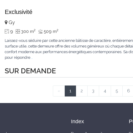
Exclusivité
Gy
2
2
9
300 m
509 m
Laissez-vous séduire par cette ancienne bâtisse de caractère, entièrem
surface utile, cette demeure offre des volumes généreux où chaque détail
confort moderne aux performances énergétiques contemporaines. Sa dist
pour répondre
...
SUR DEMANDE
«
1
2
3
4
5
6
Index
P