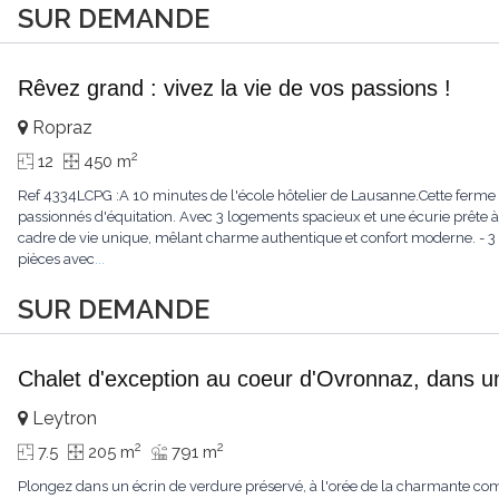
SUR DEMANDE
Rêvez grand : vivez la vie de vos passions !
Ropraz
2
12
450 m
Ref 4334LCPG :A 10 minutes de l'école hôtelier de Lausanne.Cette ferme 
passionnés d'équitation. Avec 3 logements spacieux et une écurie prête à 
cadre de vie unique, mêlant charme authentique et confort moderne. - 3 
pièces avec
...
SUR DEMANDE
Chalet d'exception au coeur d'Ovronnaz, dans u
Leytron
2
2
7.5
205 m
791 m
Plongez dans un écrin de verdure préservé, à l'orée de la charmante c