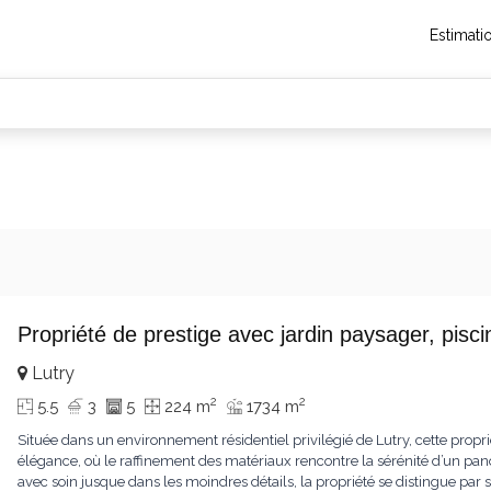
Estimati
Propriété de prestige avec jardin paysager, pis
Lutry
2
2
5.5
3
5
224 m
1734 m
Située dans un environnement résidentiel privilégié de Lutry, cette propr
élégance, où le raffinement des matériaux rencontre la sérénité d’un pa
avec soin jusque dans les moindres détails, la propriété se distingue p