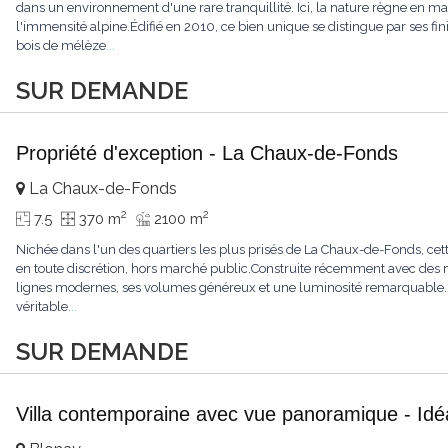
dans un environnement d'une rare tranquillité. Ici, la nature règne en maît
l'immensité alpine.Édifié en 2010, ce bien unique se distingue par ses fin
bois de mélèze
...
SUR DEMANDE
Propriété d'exception - La Chaux-de-Fonds
La Chaux-de-Fonds
2
2
7.5
370 m
2100 m
Nichée dans l'un des quartiers les plus prisés de La Chaux-de-Fonds, cett
en toute discrétion, hors marché public.Construite récemment avec des ma
lignes modernes, ses volumes généreux et une luminosité remarquable.L'
véritable
...
SUR DEMANDE
Villa contemporaine avec vue panoramique - Idéa