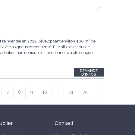
ent réinventée en 2022.Développant environ 400 m² de
 a été soigneusement pensé. Elle allie avec brio le
ribution harmonieuse et fonctionnelle a été conçue
DEMANDE
D'INFOS
7
8
9
10
...
74
75
»
ublier
Contact