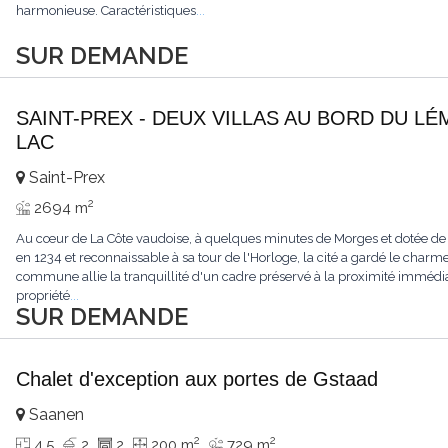
harmonieuse. Caractéristiques
...
SUR DEMANDE
SAINT-PREX - DEUX VILLAS AU BORD DU LÉ
LAC
Saint-Prex
2
2694 m
Au cœur de La Côte vaudoise, à quelques minutes de Morges et dotée de
en 1234 et reconnaissable à sa tour de l'Horloge, la cité a gardé le charme
commune allie la tranquillité d'un cadre préservé à la proximité immédia
propriété
...
SUR DEMANDE
Chalet d'exception aux portes de Gstaad
Saanen
2
2
4.5
2
2
200 m
729 m