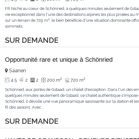
FR Niché au cœur de Schönried, à quelques minutes seulement de Gstaad, 
vie exceptionnel dans l'une des destinations alpines les plus prisées a
sur un terrain de 729 m², le bien bénéficie d'une situation dominante offr
sommets
...
SUR DEMANDE
Opportunité rare et unique à Schönried
Saanen
2
2
4.5
2
2
200 m
720 m
Schönried, aux portes de Gstaad, un chalet d'exception. Dans l'un des en
quelques minutes seulement de Gstaad, ce chalet authentique s'impose 
Schönried, il dévoile une vue panoramique saisissante sur la station et 
fil des saisons. Avec
...
SUR DEMANDE