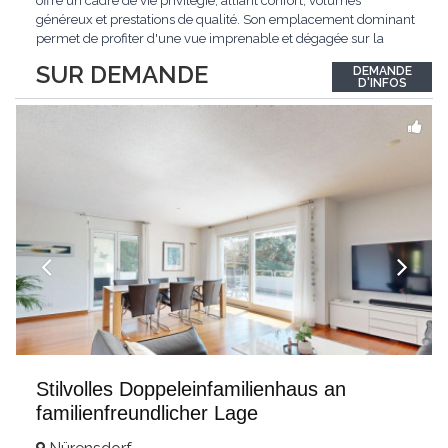
offre un cadre de vie privilégié, alliant confort, volumes
généreux et prestations de qualité. Son emplacement dominant
permet de profiter d'une vue imprenable et dégagée sur la
région.Répartie sur deux niveaux et un sous-sol entièrement
SUR DEMANDE
DEMANDE
excavé, cette villa propose une surface habitable utile de plus
D'INFOS
de 260 m², soigneusement
...
Stilvolles Doppeleinfamilienhaus an
familienfreundlicher Lage