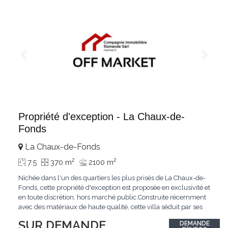
Propriété d'exception - La Chaux-de-
Fonds
La Chaux-de-Fonds
2
2
7.5
370 m
2100 m
Nichée dans l'un des quartiers les plus prisés de La Chaux-de-
Fonds, cette propriété d'exception est proposée en exclusivité et
en toute discrétion, hors marché public.Construite récemment
avec des matériaux de haute qualité, cette villa séduit par ses
lignes modernes, ses volumes généreux et une luminosité
SUR DEMANDE
DEMANDE
remarquable.L'espace de vie s'ouvre sur un jardin avec piscine,