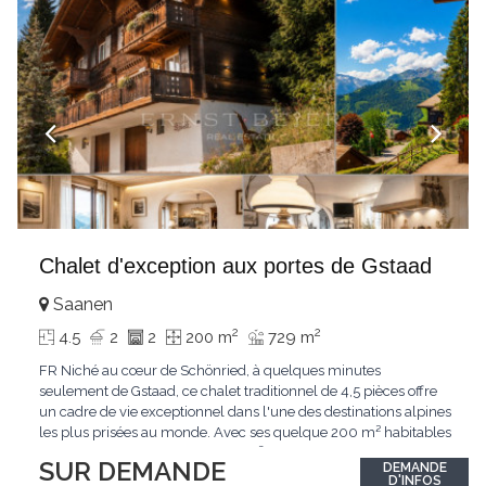
Chalet d'exception aux portes de Gstaad
Saanen
2
2
4.5
2
2
200 m
729 m
FR Niché au cœur de Schönried, à quelques minutes
seulement de Gstaad, ce chalet traditionnel de 4,5 pièces offre
un cadre de vie exceptionnel dans l'une des destinations alpines
les plus prisées au monde. Avec ses quelque 200 m² habitables
implantés sur un terrain de 729 m², le bien bénéficie d'une
SUR DEMANDE
DEMANDE
situation dominante offrant une vue dégagée sur le village de
D'INFOS