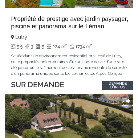
Propriété de prestige avec jardin paysager,
piscine et panorama sur le Léman
Lutry
2
2
5.5
3
5
224 m
1734 m
Située dans un environnement résidentiel privilégié de Lutry,
cette propriété contemporaine offre un cadre de vie d’une rare
élégance, où le raffinement des matériaux rencontre la sérénité
d’un panorama unique sur le lac Léman et les Alpes. Conçue
avec soin jusque dans les moindres détails, la propriété se
SUR DEMANDE
DEMANDE
distingue par ses espaces généreux et son atmosphère
D'INFOS
résolument harmonieuse. Caractéristiques
...