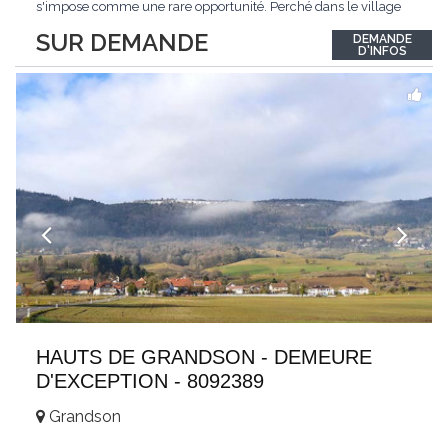
s'impose comme une rare opportunité. Perché dans le village
de Schönried, il dévoile une vue panoramique saisissante sur la
SUR DEMANDE
DEMANDE
station et les sommets qui l'encadrent, un spectacle qui change
D'INFOS
au fil des saisons. Avec
...
HAUTS DE GRANDSON - DEMEURE
D'EXCEPTION - 8092389
Grandson