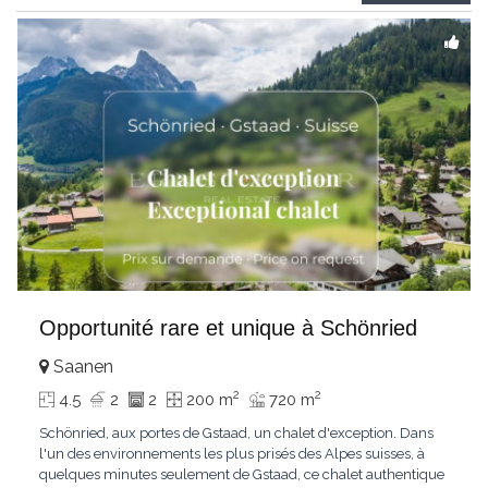
Gstaad et les sommets
...
Opportunité rare et unique à Schönried
Saanen
2
2
4.5
2
2
200 m
720 m
Schönried, aux portes de Gstaad, un chalet d'exception. Dans
l'un des environnements les plus prisés des Alpes suisses, à
quelques minutes seulement de Gstaad, ce chalet authentique