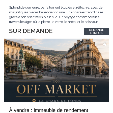
Splendide demeure, parfaitement étudiée et réfléchie, avec de
magnifiques pièces bénéficiant d’une luminosité extraordinaire
grâce à son orientation plein sud. Un voyage contemporain à
travers les âges où la pierre, le verre, le métal et le bois vous
confèrent une atmosphère unique et douce. Située sur les hauts
SUR DEMANDE
DEMANDE
de Grandson, entourée de nature et d’un verger de fruitiers, et
...
D'INFOS
À vendre : immeuble de rendement