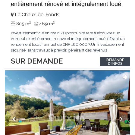
entièrement rénové et intégralement loué
La Chaux-de-Fonds
2
2
805 m
469 m
Investissement clé en main ? Opportunité rare !Découvrez un
immeuble entièrement rénové et intégralement loué, offrant un
rendement locatif annuel de CHF 180'000.?.Un investissement
sécurisé, sans travaux à prévoir, générant des revenus
immédiats.N'hésitez pas à me contacter pour obtenir davantage
SUR DEMANDE
DEMANDE
d'informations ou recevoir le dossier.
D'INFOS