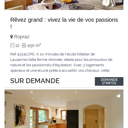
Rêvez grand : vivez la vie de vos passions
!
Ropraz
2
12
450 m
Ref 4334LCPG :A 10 minutes de l'école hôtelier de
Lausanne.Cette ferme rénovée, idéale pour les amoureux de
nature et les passionnés d'équitation. Avec 3 logements
spacieux et une écurie prête à accueillir vos chevaux, cette
propriété rare offre un cadre de vie unique, mêlant charme
SUR DEMANDE
DEMANDE
authentique et confort moderne. - 3 logements confortables :
D'INFOS
duplex 2,5 pièces, duplex 4,5 pièces avec
...