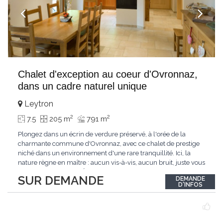
Chalet d'exception au coeur d'Ovronnaz,
dans un cadre naturel unique
Leytron
2
2
7.5
205 m
791 m
Plongez dans un écrin de verdure préservé, à l'orée de la
charmante commune d'Ovronnaz, avec ce chalet de prestige
niché dans un environnement d'une rare tranquillité. Ici, la
nature règne en maître : aucun vis-à-vis, aucun bruit, juste vous
et l'immensité alpine.Édifié en 2010, ce bien unique se distingue
SUR DEMANDE
DEMANDE
par ses finitions de très haut standing et ses matériaux nobles.
D'INFOS
Le bois de mélèze
...