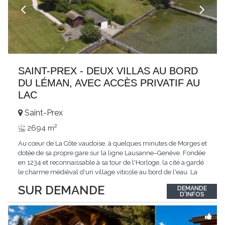
SAINT-PREX - DEUX VILLAS AU BORD
DU LÉMAN, AVEC ACCÈS PRIVATIF AU
LAC
Saint-Prex
2
2694 m
Au cœur de La Côte vaudoise, à quelques minutes de Morges et
dotée de sa propre gare sur la ligne Lausanne–Genève. Fondée
en 1234 et reconnaissable à sa tour de l'Horloge, la cité a gardé
le charme médiéval d'un village viticole au bord de l'eau. La
commune allie la tranquillité d'un cadre préservé à la proximité
SUR DEMANDE
DEMANDE
immédiate des villes. Dans cet environnement privilégié, une
D'INFOS
propriété
...