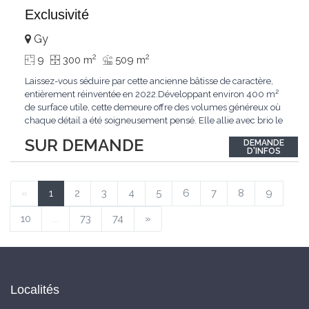
Exclusivité
Gy
2
2
9
300 m
509 m
Laissez-vous séduire par cette ancienne bâtisse de caractère,
entièrement réinventée en 2022.Développant environ 400 m²
de surface utile, cette demeure offre des volumes généreux où
chaque détail a été soigneusement pensé. Elle allie avec brio le
confort moderne aux performances énergétiques
SUR DEMANDE
DEMANDE
contemporaines. Sa distribution harmonieuse et fonctionnelle a
D'INFOS
été conçue pour répondre
...
«
1
2
3
4
5
6
7
8
9
10
...
73
74
»
Localités