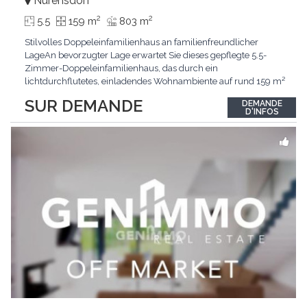
Nürensdorf
2
2
5.5
159 m
803 m
Stilvolles Doppeleinfamilienhaus an familienfreundlicher
LageAn bevorzugter Lage erwartet Sie dieses gepflegte 5.5-
Zimmer-Doppeleinfamilienhaus, das durch ein
lichtdurchflutetes, einladendes Wohnambiente auf rund 159 m²
überzeugt. Dank stetigem Unterhalt präsentiert sich die
SUR DEMANDE
DEMANDE
Liegenschaft in einem hervorragenden Zustand und vereint
D'INFOS
zeitgemässen Wohnkomfort perfekt mit nachhaltiger
Technik.Im Zentrum
...