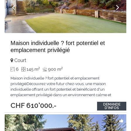
Maison individuelle ? fort potentiel et
emplacement privilégié
Court
2
2
6
145 m
900 m
Maison individuelle ? fort potentiel et emplacement
privilégiéDécouvrez votre futur chez-vous, une maison
individuelle offrant un fort potentiel et bénéficiant d'un
emplacement privilégié dans un environnement calme et
résidentiel.Ce bien est idéal pour les familles à la recherche d'un
CHF 610'000.-
DEMANDE
cadre de vie paisible et agréable.Implantée sur une belle
D'INFOS
parcelle, la maison est entourée d'un grand
...