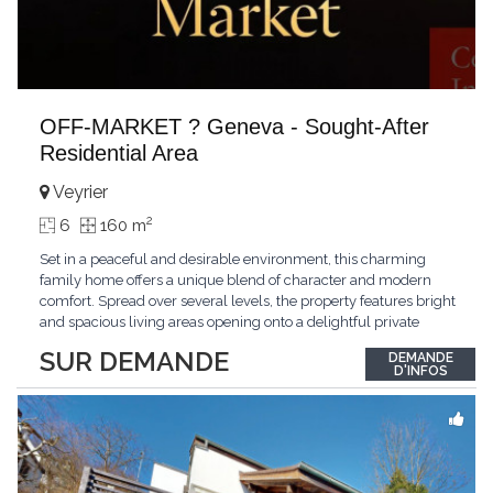
OFF-MARKET ? Geneva - Sought-After
Residential Area
Veyrier
2
6
160 m
Set in a peaceful and desirable environment, this charming
family home offers a unique blend of character and modern
comfort. Spread over several levels, the property features bright
and spacious living areas opening onto a delightful private
garden, multiple bedrooms, and a master suite. Its distinctive
SUR DEMANDE
DEMANDE
architecture and warm atmosphere make it a particularly
D'INFOS
appealing residence. Ideally located
...