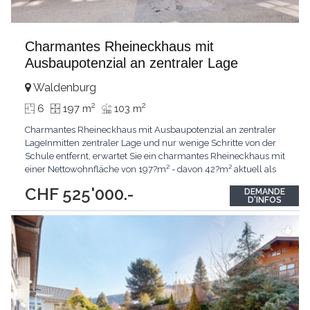
Charmantes Rheineckhaus mit
Ausbaupotenzial an zentraler Lage
Waldenburg
2
2
6
197 m
103 m
Charmantes Rheineckhaus mit Ausbaupotenzial an zentraler
LageInmitten zentraler Lage und nur wenige Schritte von der
Schule entfernt, erwartet Sie ein charmantes Rheineckhaus mit
einer Nettowohnfläche von 197?m² - davon 42?m² aktuell als
Coiffeursalon genutzt. Die vier Etagen bieten Raum für Ideen
CHF 525'000.-
DEMANDE
und individuelle Gestaltung. Sechs Zimmer verteilen sich
D'INFOS
geschickt über die Stockwerke und schaffen
...