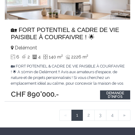
🏡 FORT POTENTIEL & CADRE DE VIE
PAISIBLE À COURFAIVRE ! 🌟
Delémont
2
2
6
2
4
140 m
2226 m
🏡 FORT POTENTIEL & CADRE DE VIE PAISIBLE À COURFAIVRE
! 🌟 A 10min de Delémont !! Avis aux amateurs d'espace, de
nature et de projets personnalisés ! Si vous cherchez un
emplacement idéal au calme, pour concevoir la maison de vos
rêves, cette villa dominante est l'opportunité de l'année. 📍
CHF 890'000.-
DEMANDE
Courfaivre (Haute-Sorne) 📐 Un terrain gigantesque de 2'226 m²
D'INFOS
🌳 Le cadre de
...
«
1
2
3
4
»