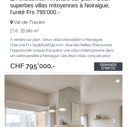
superbes villas mitoyennes à Noiraigue,
l'unité Frs 795'000.-
Val-de-Travers
2
6
180 m
À vendre sur plan : Deux villas d'exception à Noiraigue,
chacune Frs 795&[hash]39;000.-Rue des Rettes 7Découvrez
l'opportunité unique d'acquérir une villa contemporaine dans
un cadre paisible à Noiraigue. Ces deux villas, conçues pour
offrir confort et élégance, se distinguent par des espaces
CHF 795'000.-
DEMANDE
généreux et une architecture moderne.Villa 1 : Surface totale de
D'INFOS
249 m² (avec sous-sol) et 178
...