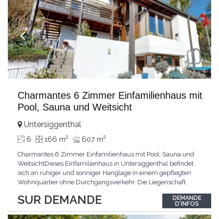
Charmantes 6 Zimmer Einfamilienhaus mit
Pool, Sauna und Weitsicht
Untersiggenthal
2
2
6
166 m
607 m
Charmantes 6 Zimmer Einfamilienhaus mit Pool, Sauna und
WeitsichtDieses Einfamilienhaus in Untersiggenthal befindet
sich an ruhiger und sonniger Hanglage in einem gepflegten
Wohnquartier ohne Durchgangsverkehr. Die Liegenschaft
überzeugt durch eine grosszügige Raumaufteilung, vielseitige
SUR DEMANDE
DEMANDE
Nebenflächen sowie attraktive Freizeitmöglichkeiten mit Sauna
D'INFOS
und eigenem Aussenpool. Das Haus wurde ursprünglich
...