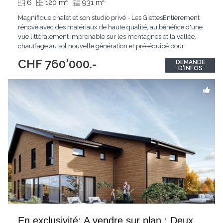
2
2
6
120 m
931 m
Magnifique chalet et son studio privé - Les GiettesEntièrement
rénové avec des matériaux de haute qualité, au bénéfice d'une
vue littéralement imprenable sur les montagnes et la vallée,
chauffage au sol nouvelle génération et pré-équipé pour
panneaux solaires, cet objet cache de multiples atouts à
CHF 760'000.-
DEMANDE
découvrir absolument.Érigé sur 3 étages, ce chalet allie charme
D'INFOS
et confort moderne.
...
En exclusivité: A vendre sur plan : Deux