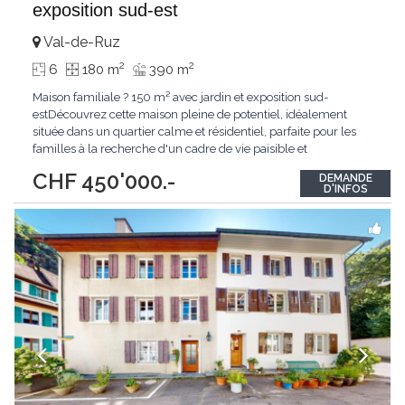
exposition sud-est
Val-de-Ruz
2
2
6
180 m
390 m
Maison familiale ? 150 m² avec jardin et exposition sud-
estDécouvrez cette maison pleine de potentiel, idéalement
située dans un quartier calme et résidentiel, parfaite pour les
familles à la recherche d'un cadre de vie paisible et
verdoyant.Cette propriété séduit par son jardin arboré et son
CHF 450'000.-
DEMANDE
exposition sud-est, garantissant une luminosité naturelle
D'INFOS
optimale tout au long de la journée.Développant
...