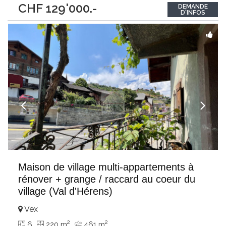
CHF 129'000.-
DEMANDE
magnifique terrain plat, privatif et entièrement clôturé de plus
D'INFOS
de 2’800 m², la propriété
...
Maison de village multi-appartements à
rénover + grange / raccard au coeur du
village (Val d'Hérens)
Vex
2
2
6
220 m
461 m