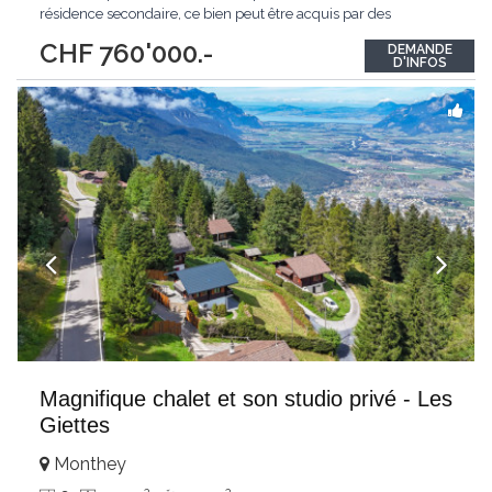
résidence secondaire, ce bien peut être acquis par des
personnes étrangères non résidentes au sens de la LFAIE. Erigé
CHF 760'000.-
DEMANDE
sur 3 niveaux, il dispose de nombreuses options optimisant son
D'INFOS
confort et sa fonctionnalité
...
Magnifique chalet et son studio privé - Les
Giettes
Monthey