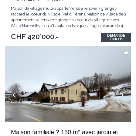
Maison de village multi-appartements à rénover + grange /
raccard au coeur du village (Val d'Hérens)Maison de village de 3
appartements à rénover + grange au coeur du village de Vex
(Val d'Hérens)Maison d'habitation typique village valaisan de 4
niveaux avec 2 appartements + combles avec galetas / réduit
CHF 420'000.-
DEMANDE
ainsi que d'une grange indépendante avec fort potentiel de
D'INFOS
transformation.1. Maison multi-appartements
...
Maison familiale ? 150 m² avec jardin et