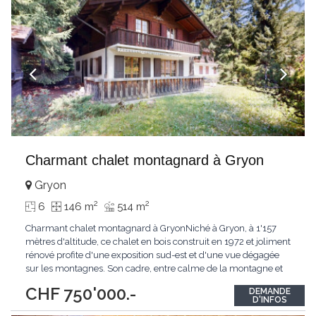
Charmant chalet montagnard à Gryon
Gryon
2
2
6
146 m
514 m
Charmant chalet montagnard à GryonNiché à Gryon, à 1'157
mètres d'altitude, ce chalet en bois construit en 1972 et joliment
rénové profite d'une exposition sud-est et d'une vue dégagée
sur les montagnes. Son cadre, entre calme de la montagne et
proximité du village, en fait un pied-à-terre de choix aussi bien
CHF 750'000.-
DEMANDE
pour une résidence principale que secondaire. Au rez-de-
D'INFOS
chaussée, l'espace de
...